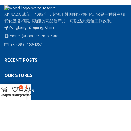
XINNADA 成立于 1995 年，起源于韩国的“쾌하다”。它是一种具有现
代化设备和实用功能的高品质产品，可以达到最佳工作效果。
Yongkang, Zhejiang, China
Phone: (0086) 136-2679-5000
Fax: (099) 453-1357
RECENT POSTS
OUR STORES
0
0
USEFUL LINKS
Shop
Filters
Shop
Wishlist
Filters
Wishlist
Cart
My account
Cart
My account
FOOTER MENU
©2024 XINNADA
新纳达
theme
2024
NDO
.