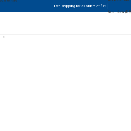
aw 复合锯铝机
ALL
Table Sa
Free shipping for all orders of $150
Scroll Saw 