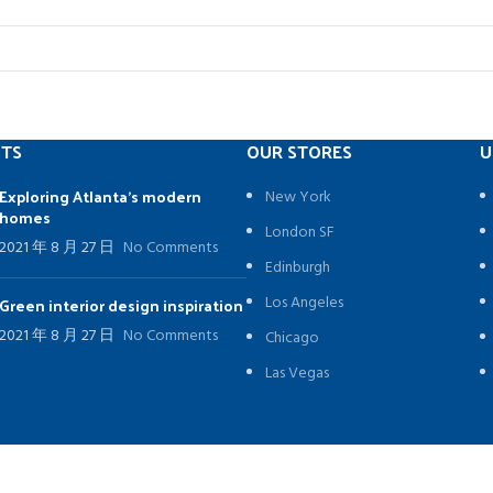
STS
OUR STORES
U
Exploring Atlanta’s modern
New York
homes
London SF
2021 年 8 月 27 日
No Comments
Edinburgh
Los Angeles
Green interior design inspiration
2021 年 8 月 27 日
No Comments
Chicago
Las Vegas