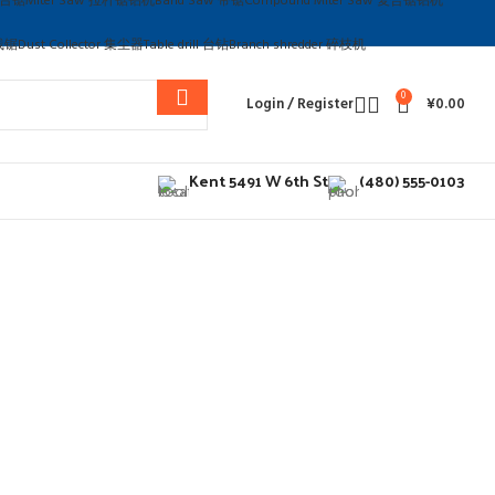
w 台锯
Miter Saw 拉杆锯铝机
Band Saw 带锯
Compound Miter Saw 复合锯铝机
曲线锯
Dust Collector 集尘器
Table drill 台钻
Branch shredder 碎枝机
0
Login / Register
¥
0.00
Kent 5491 W 6th St
(480) 555-0103