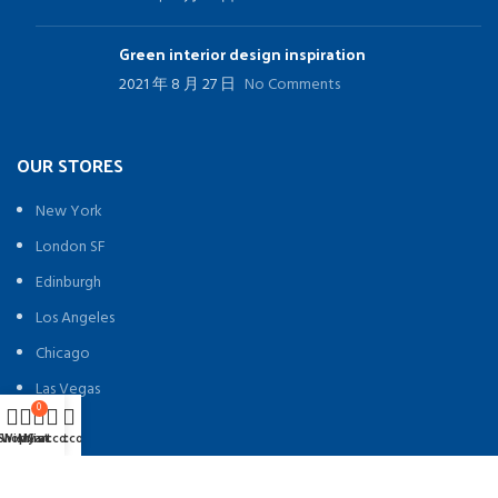
Green interior design inspiration
2021 年 8 月 27 日
No Comments
OUR STORES
New York
London SF
Edinburgh
Los Angeles
Chicago
Las Vegas
0
0
Shop
Wishlist
Shop
Wishlist
My account
Cart
My account
Cart
USEFUL LINKS