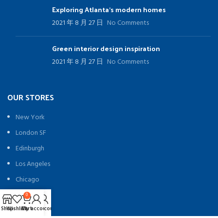
Exploring Atlanta’s modern homes
2021 年 8 月 27 日
No Comments
Green interior design inspiration
2021 年 8 月 27 日
No Comments
OUR STORES
New York
London SF
Edinburgh
Los Angeles
Chicago
Las Vegas
0
0
Shop
Wishlist
Shop
Wishlist
Cart
My account
Cart
My account