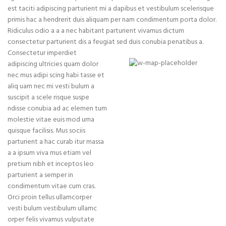
est taciti adipiscing parturient mi a dapibus et vestibulum scelerisque
primis hac a hendrerit duis aliquam per nam condimentum porta dolor.
Ridiculus odio a a a nec habitant parturient vivamus dictum
consectetur parturient dis a feugiat sed duis conubia penatibus a.
Consectetur imperdiet
adipiscing ultricies quam dolor
71 Pilgrim Avenue
nec mus adipi scing habi tasse et
Chevy Chase,
aliq uam nec mi vesti bulum a
MD 20815
suscipit a scele risque suspe
ndisse conubia ad ac elemen tum
molestie vitae euis mod urna
quisque facilisis. Mus sociis
parturient a hac curab itur massa
a a ipsum viva mus etiam vel
pretium nibh et inceptos leo
parturient a semper in
condimentum vitae cum cras.
Orci proin tellus ullamcorper
vesti bulum vestibulum ullamc
orper felis vivamus vulputate