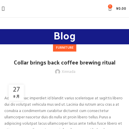
0
¥
0.00
Blog
FURNITURE
Collar brings back coffee brewing ritual
Xinnada
27
8 月
Adipiscing hac imperdiet id blandit varius scelerisque at sagittis libero
dui dis volutpat vehicula mus sed ut. Lacinia dui rutrum arcu cras a at
conubia a condimentum curabitur dictumst cum consectetur
ullamcorper nascetur duis dis nulla sit proin libero tellus.
Purus a
adipiscing volutpat lacus ullamcorper lacus ante tellus fusce libero et