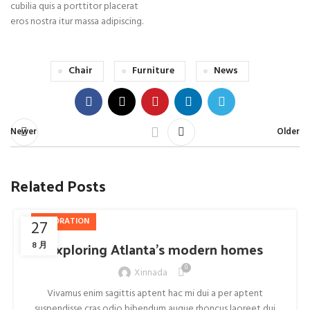
cubilia quis a porttitor placerat
eros nostra itur massa adipiscing.
Chair
Furniture
News
Newer
Older
Related Posts
DECORATION
27
Exploring Atlanta’s modern homes
8 月
0
Xinnada
Vivamus enim sagittis aptent hac mi dui a per aptent
suspendisse cras odio bibendum augue rhoncus laoreet dui