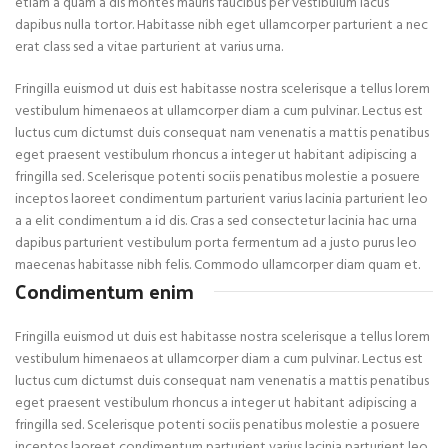
etiam a quam a dis montes mauris faucibus per vestibulum lacus
dapibus nulla tortor. Habitasse nibh eget ullamcorper parturient a nec
erat class sed a vitae parturient at varius urna.
Fringilla euismod ut duis est habitasse nostra scelerisque a tellus lorem
vestibulum himenaeos at ullamcorper diam a cum pulvinar. Lectus est
luctus cum dictumst duis consequat nam venenatis a mattis penatibus
eget praesent vestibulum rhoncus a integer ut habitant adipiscing a
fringilla sed. Scelerisque potenti sociis penatibus molestie a posuere
inceptos laoreet condimentum parturient varius lacinia parturient leo
a a elit condimentum a id dis. Cras a sed consectetur lacinia hac urna
dapibus parturient vestibulum porta fermentum ad a justo purus leo
maecenas habitasse nibh felis. Commodo ullamcorper diam quam et.
Condimentum enim
Fringilla euismod ut duis est habitasse nostra scelerisque a tellus lorem
vestibulum himenaeos at ullamcorper diam a cum pulvinar. Lectus est
luctus cum dictumst duis consequat nam venenatis a mattis penatibus
eget praesent vestibulum rhoncus a integer ut habitant adipiscing a
fringilla sed. Scelerisque potenti sociis penatibus molestie a posuere
inceptos laoreet condimentum parturient varius lacinia parturient leo