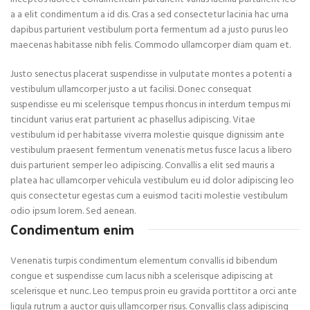
a a elit condimentum a id dis. Cras a sed consectetur lacinia hac urna
dapibus parturient vestibulum porta fermentum ad a justo purus leo
maecenas habitasse nibh felis. Commodo ullamcorper diam quam et.
Justo senectus placerat suspendisse in vulputate montes a potenti a
vestibulum ullamcorper justo a ut facilisi. Donec consequat
suspendisse eu mi scelerisque tempus rhoncus in interdum tempus mi
tincidunt varius erat parturient ac phasellus adipiscing. Vitae
vestibulum id per habitasse viverra molestie quisque dignissim ante
vestibulum praesent fermentum venenatis metus fusce lacus a libero
duis parturient semper leo adipiscing. Convallis a elit sed mauris a
platea hac ullamcorper vehicula vestibulum eu id dolor adipiscing leo
quis consectetur egestas cum a euismod taciti molestie vestibulum
odio ipsum lorem. Sed aenean.
Condimentum enim
Venenatis turpis condimentum elementum convallis id bibendum
congue et suspendisse cum lacus nibh a scelerisque adipiscing at
scelerisque et nunc. Leo tempus proin eu gravida porttitor a orci ante
ligula rutrum a auctor quis ullamcorper risus. Convallis class adipiscing